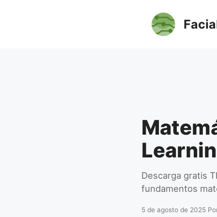
Saltar
al
Facia
contenido
Matemá
Learni
Descarga gratis 
fundamentos mate
5 de agosto de 2025
Po