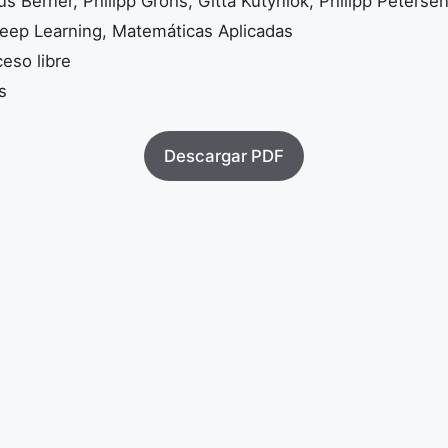
us Berner, Philipp Grohs, Gitta Kutyniok, Philipp Peterse
ep Learning, Matemáticas Aplicadas
eso libre
s
Descargar PDF