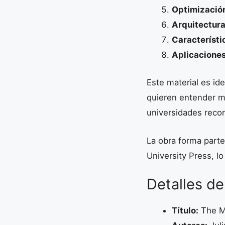
Optimizació
Arquitectur
Característi
Aplicacione
Este material es id
quieren entender me
universidades reco
La obra forma part
University Press, lo
Detalles de
Título:
The M