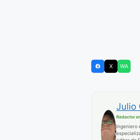
X
WA
Julio
Redactor en
Ingeniero 
especializ