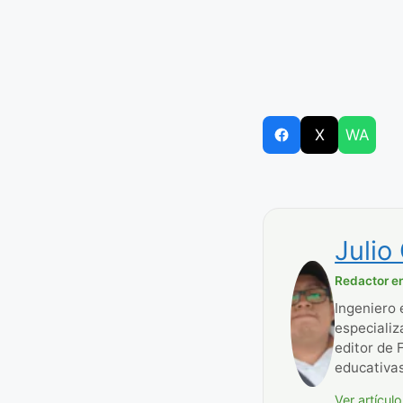
X
WA
Julio
Redactor en
Ingeniero 
especializ
editor de 
educativas
Ver artícul