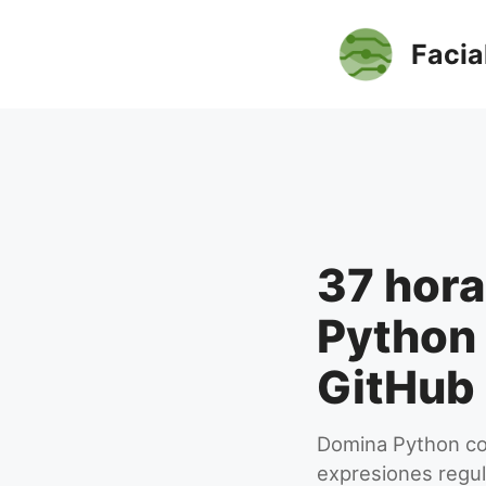
Saltar
al
Facia
contenido
37 hora
Python 
GitHub
Domina Python co
expresiones regul