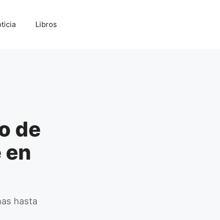
ticia
Libros
o de
 en
has hasta