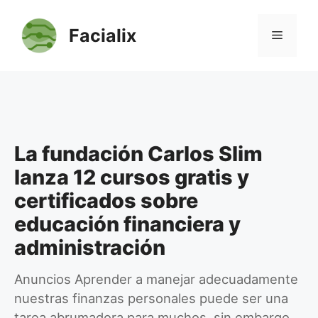
Saltar
al
Facialix
Menú
contenido
La fundación Carlos Slim
lanza 12 cursos gratis y
certificados sobre
educación financiera y
administración
Anuncios Aprender a manejar adecuadamente
nuestras finanzas personales puede ser una
tarea abrumadora para muchos, sin embargo,