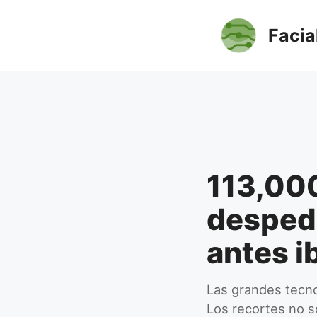
Saltar
al
Facia
contenido
113,000
despedi
antes i
Las grandes tecn
Los recortes no s