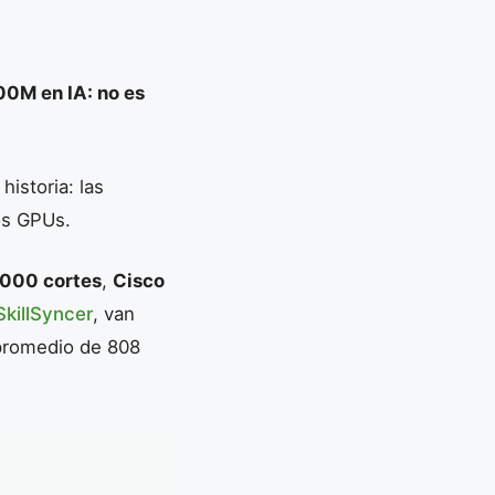
0M en IA: no es
istoria: las
os GPUs.
,000 cortes
,
Cisco
SkillSyncer
, van
promedio de 808