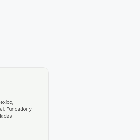
éxico,
ial. Fundador y
idades