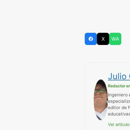
X
WA
Julio
Redactor en
Ingeniero 
especializ
editor de 
educativas
Ver artícul