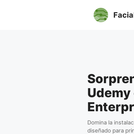
Saltar
al
Facia
contenido
Sorpren
Udemy e
Enterpr
Domina la instala
diseñado para prin