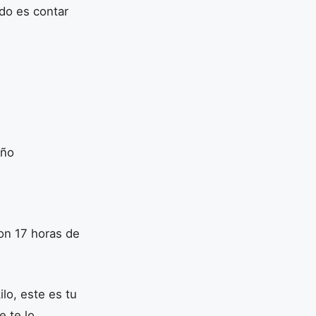
odo es contar
eño
son 17 horas de
ilo, este es tu
 te lo