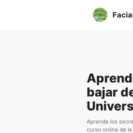
Saltar
al
Facia
contenido
Aprende
bajar d
Univer
Aprende los secre
curso online de l