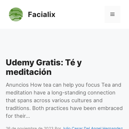
Saltar
al
Facialix
Menú
contenido
Udemy Gratis: Té y
meditación
Anuncios How tea can help you focus Tea and
meditation have a long-standing connection
that spans across various cultures and
traditions. Both practices have been embraced
for their…
26 de noviembre de 2023
Por
Julio Cesar Del Angel Hernandez