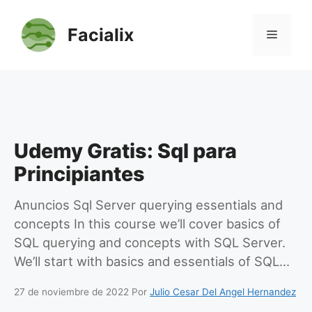
Saltar
al
Facialix
Menú
contenido
Udemy Gratis: Sql para
Principiantes
Anuncios Sql Server querying essentials and
concepts In this course we’ll cover basics of
SQL querying and concepts with SQL Server.
We’ll start with basics and essentials of SQL…
27 de noviembre de 2022
Por
Julio Cesar Del Angel Hernandez