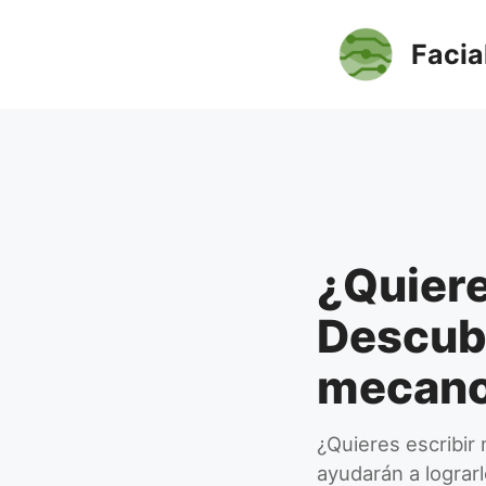
Saltar
al
Facia
contenido
¿Quiere
Descubr
mecanog
¿Quieres escribir
ayudarán a lograr