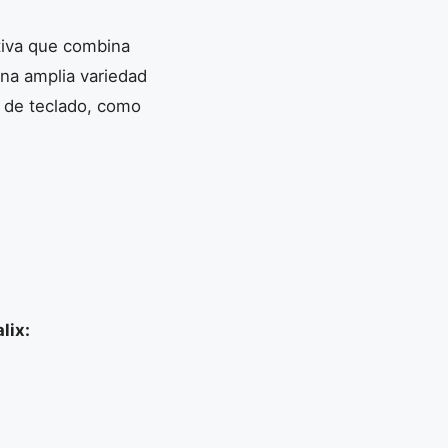
ctiva que combina
una amplia variedad
s de teclado, como
lix: