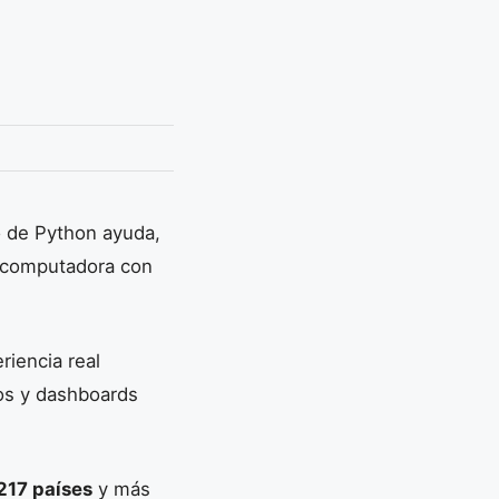
o de Python ayuda,
a computadora con
riencia real
os y dashboards
217 países
y más