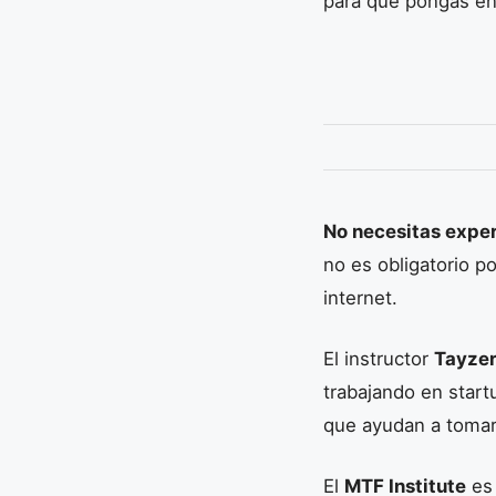
para que pongas en 
No necesitas exper
no es obligatorio 
internet.
El instructor
Tayze
trabajando en star
que ayudan a tomar
El
MTF Institute
es 