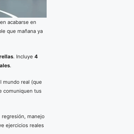
len acabarse en
ble que mañana ya
rellas
. Incluye
4
ales
.
el mundo real (que
que comuniquen tus
e regresión, manejo
e ejercicios reales