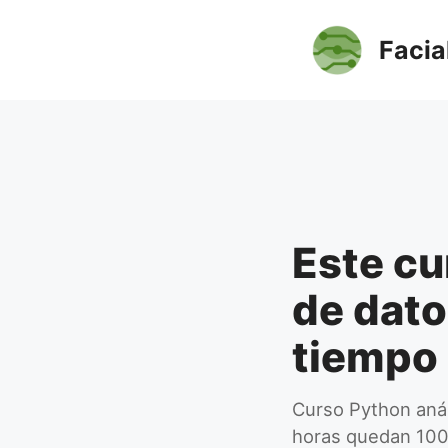
Saltar
al
Facia
contenido
Este cu
de dato
tiempo 
Curso Python aná
horas quedan 1000