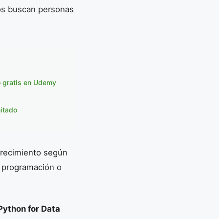
os buscan personas
o gratis en Udemy
itado
crecimiento según
r programación o
Python for Data