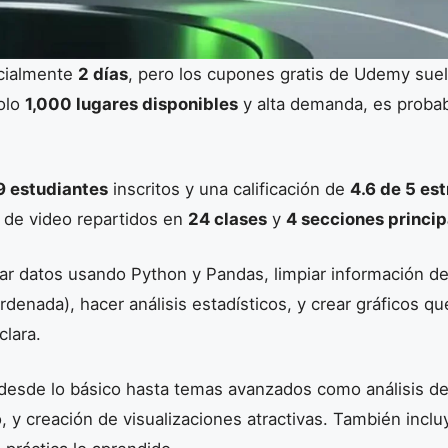
icialmente
2 días
, pero los cupones gratis de Udemy sue
olo
1,000 lugares disponibles
y alta demanda, es proba
9 estudiantes
inscritos y una calificación de
4.6 de 5 est
de video repartidos en
24 clases
y
4 secciones princip
ar datos usando Python y Pandas, limpiar información d
denada), hacer análisis estadísticos, y crear gráficos 
clara.
 desde lo básico hasta temas avanzados como análisis d
, y creación de visualizaciones atractivas. También incluy