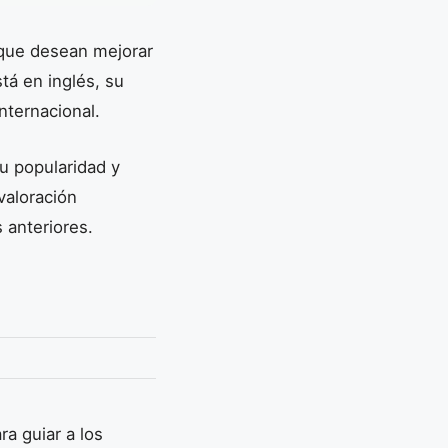
 que desean mejorar
tá en inglés, su
nternacional.
su popularidad y
valoración
 anteriores.
ra guiar a los