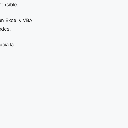
ensible.
en Excel y VBA,
ades.
acia la