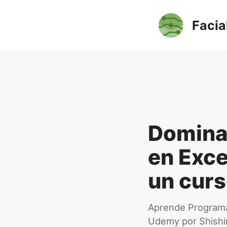
Saltar
al
Facia
contenido
Domina
en Exce
un curs
Aprende Programac
Udemy por Shishir