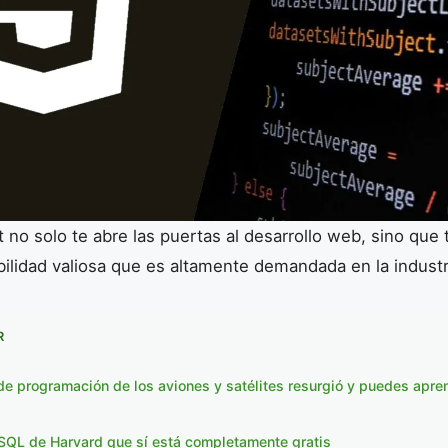
 no solo te abre las puertas al desarrollo web, sino que
ilidad valiosa que es altamente demandada en la industr
R
 de programación de los aviones y satélites resurgió y puedes apren
 SQL de Harvard que sí está completamente gratis