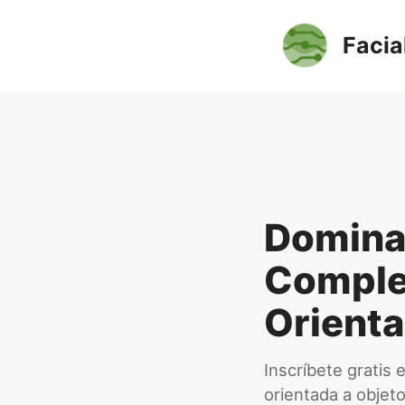
Saltar
al
Facia
contenido
Domina 
Comple
Orienta
Inscríbete gratis
orientada a objet