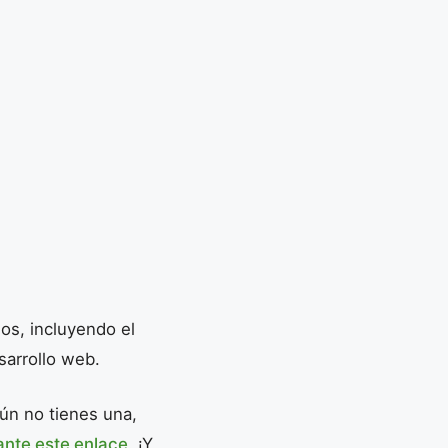
os, incluyendo el
sarrollo web.
ún no tienes una,
nte este enlace
. ¡Y