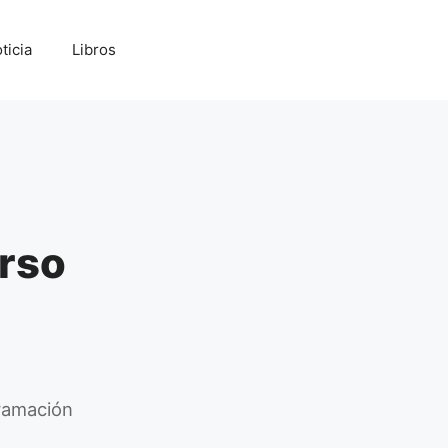
ticia
Libros
urso
gramación