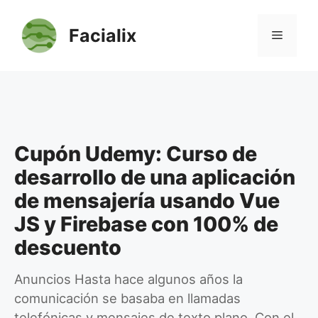
Saltar
al
Facialix
Menú
contenido
Cupón Udemy: Curso de
desarrollo de una aplicación
de mensajería usando Vue
JS y Firebase con 100% de
descuento
Anuncios Hasta hace algunos años la
comunicación se basaba en llamadas
telefónicas y mensajes de texto plano. Con el