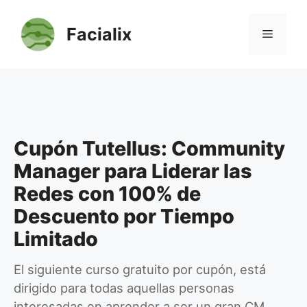
Saltar
al
Facialix
Menú
contenido
Cupón Tutellus: Community
Manager para Liderar las
Redes con 100% de
Descuento por Tiempo
Limitado
El siguiente curso gratuito por cupón, está
dirigido para todas aquellas personas
interesadas en aprender a ser un gran CM.