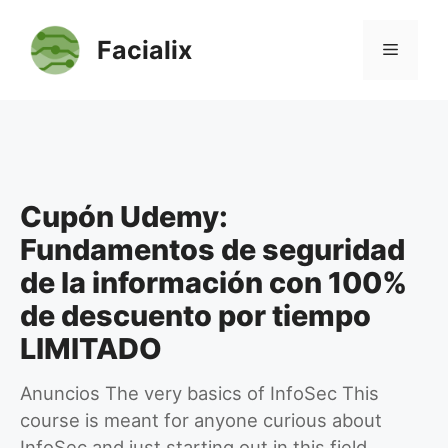
Saltar
al
Facialix
Menú
contenido
Cupón Udemy:
Fundamentos de seguridad
de la información con 100%
de descuento por tiempo
LIMITADO
Anuncios The very basics of InfoSec This
course is meant for anyone curious about
InfoSec and just starting out in this field.