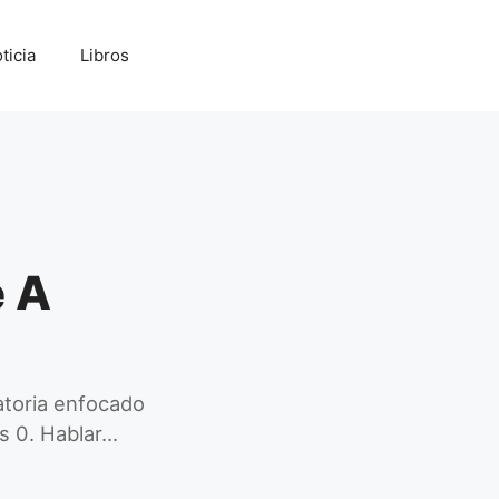
ticia
Libros
e A
toria enfocado
s 0. Hablar…