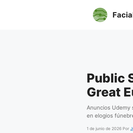
Saltar
al
Facia
contenido
Public 
Great E
Anuncios Udemy s
en elogios fúnebr
1 de junio de 2026
Por
J