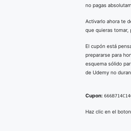
no pagas absoluta
Activarlo ahora te 
que quieras tomar, 
El cupón está pens
prepararse para hon
esquema sólido para
de Udemy no duran p
Cupon:
666B714C14
Haz clic en el boto