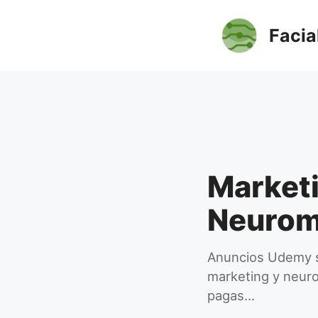
Saltar
al
Facia
contenido
Market
Neurom
Anuncios Udemy s
marketing y neuro
pagas…