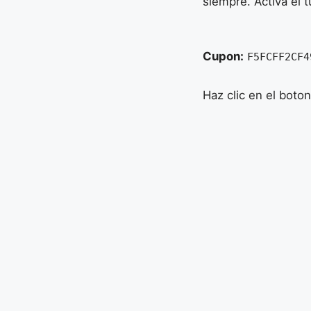
siempre. Activá el 
Cupon:
F5FCFF2CF4
Haz clic en el boto