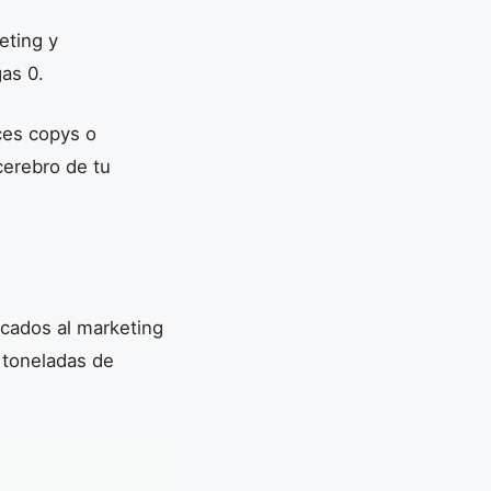
eting y
as 0.
ces copys o
cerebro de tu
icados al marketing
n toneladas de