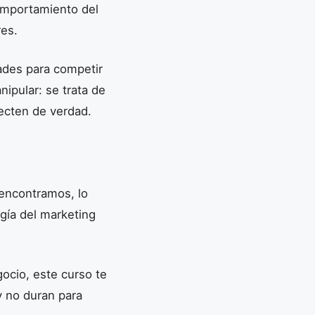
omportamiento del
res.
ades para competir
ipular: se trata de
ecten de verdad.
encontramos, lo
gía del marketing
gocio, este curso te
y no duran para