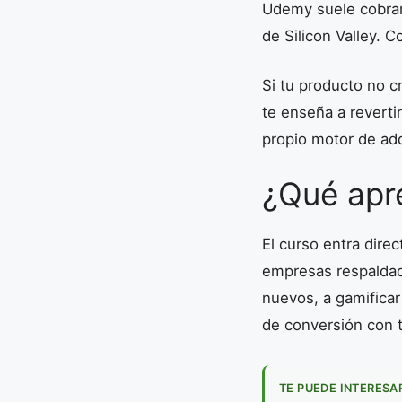
Udemy suele cobra
de Silicon Valley. 
Si tu producto no c
te enseña a reverti
propio motor de adq
¿Qué apr
El curso entra dire
empresas respaldad
nuevos, a gamificar 
de conversión con t
TE PUEDE INTERESA