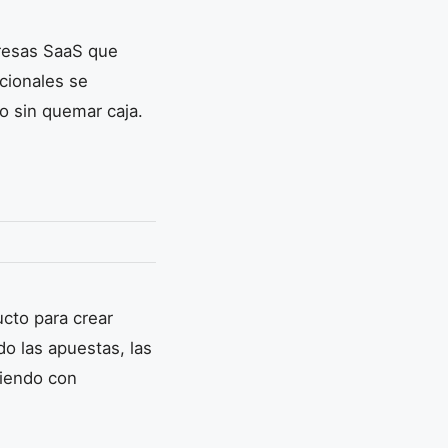
presas SaaS que
icionales se
o sin quemar caja.
cto para crear
do las apuestas, las
iendo con