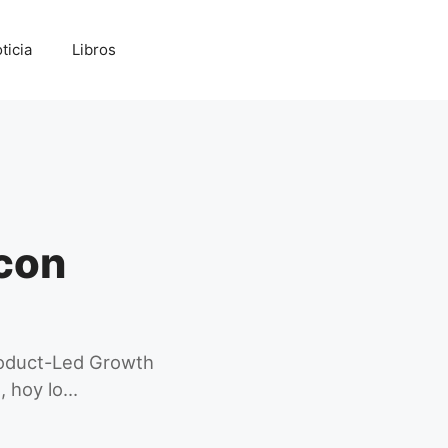
ticia
Libros
icon
roduct-Led Growth
, hoy lo…