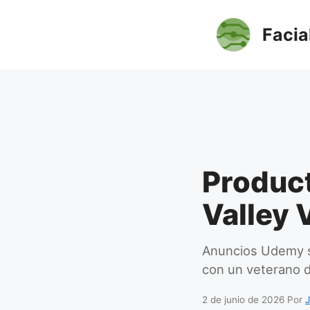
Saltar
al
Facia
contenido
Product
Valley 
Anuncios Udemy s
con un veterano d
2 de junio de 2026
Por
J