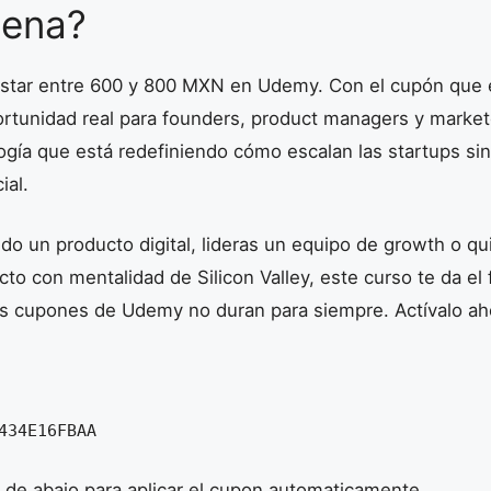
pena?
ostar entre 600 y 800 MXN en Udemy. Con el cupón que 
ortunidad real para founders, product managers y market
ogía que está redefiniendo cómo escalan las startups si
ial.
do un producto digital, lideras un equipo de growth o q
to con mentalidad de Silicon Valley, este curso te da e
os cupones de Udemy no duran para siempre. Actívalo ah
434E16FBAA
n de abajo para aplicar el cupon automaticamente.