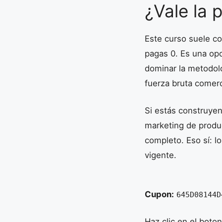
¿Vale la 
Este curso suele c
pagas 0. Es una op
dominar la metodol
fuerza bruta comerc
Si estás construyen
marketing de produc
completo. Eso sí: l
vigente.
Cupon:
645D08144D
Haz clic en el boto