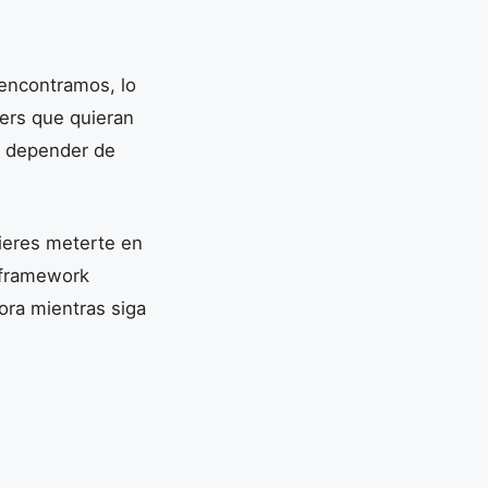
encontramos, lo
ers que quieran
n depender de
uieres meterte en
l framework
ora mientras siga