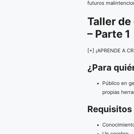
futuros malintenci
Taller d
– Parte 1
[+] ¡APRENDE A 
¿Para quié
Público en g
propias herr
Requisitos
Conocimient
Un cerebro