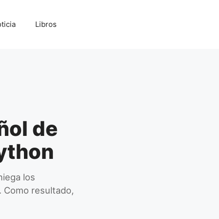
ticia
Libros
ñol de
ython
iega los
. Como resultado,