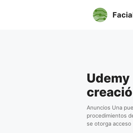
Saltar
al
Facia
contenido
Udemy G
creaci
Anuncios Una puer
procedimientos de
se otorga acceso