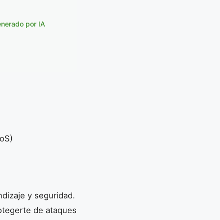
enerado por IA
DoS)
dizaje y seguridad.
rotegerte de ataques