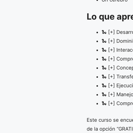
Lo que apr
🐍 [+] Desar
🐍 [+] Domin
🐍 [+] Intera
🐍 [+] Compr
🐍 [+] Conce
🐍 [+] Trans
🐍 [+] Ejecu
🐍 [+] Manejo
🐍 [+] Compr
Este curso se encue
de la opción “GRATI